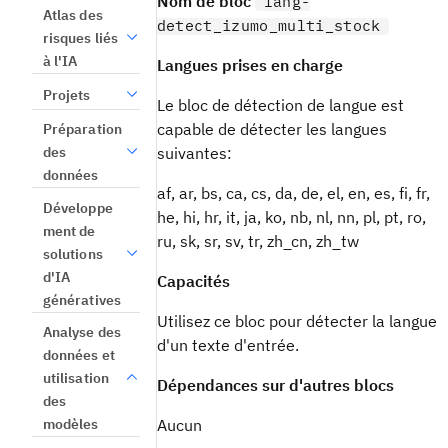
Nom de bloc
lang-
Atlas des
detect_izumo_multi_stock
risques liés
à l'IA
Langues prises en charge
Projets
Le bloc de détection de langue est
capable de détecter les langues
Préparation
suivantes:
des
données
af, ar, bs, ca, cs, da, de, el, en, es, fi, fr,
Développe
he, hi, hr, it, ja, ko, nb, nl, nn, pl, pt, ro,
ment de
ru, sk, sr, sv, tr, zh_cn, zh_tw
solutions
d'IA
Capacités
génératives
Utilisez ce bloc pour détecter la langue
Analyse des
d'un texte d'entrée.
données et
utilisation
Dépendances sur d'autres blocs
des
modèles
Aucun