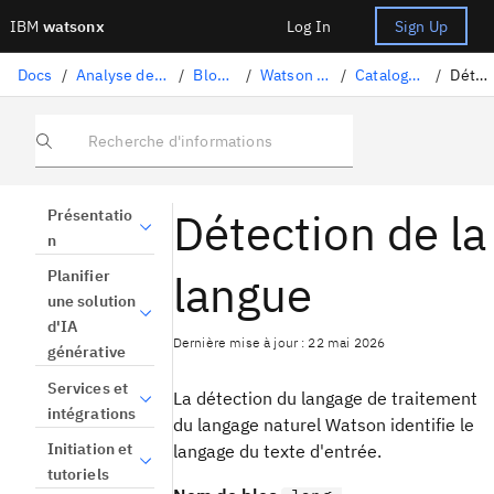
IBM
watsonx
Log In
Sign Up
Docs
/
Analyse des données et utilisation des modèles
/
Blocs-notes et scripts
/
Watson Natural Language Processing
/
Catalogue de tâches de bibliothèque
/
Détection de la langue
Recherche d'informations
Détection de la
Présentatio
n
langue
Planifier
une solution
d'IA
Dernière mise à jour : 22 mai 2026
générative
Services et
La détection du langage de traitement
intégrations
du langage naturel Watson identifie le
Initiation et
langage du texte d'entrée.
tutoriels