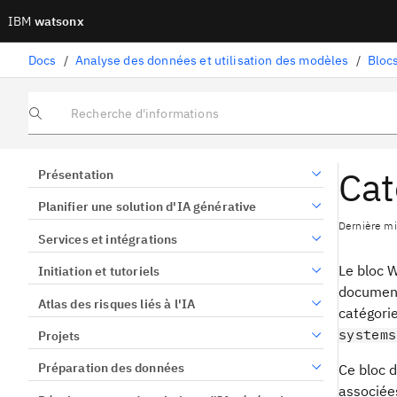
IBM
watsonx
Docs
/
Analyse des données et utilisation des modèles
/
Blocs
Recherche d'informations
Cat
Présentation
Planifier une solution d'IA générative
Dernière mi
Services et intégrations
Le bloc 
Initiation et tutoriels
document
Atlas des risques liés à l'IA
catégori
systems
Projets
Préparation des données
Ce bloc 
associée