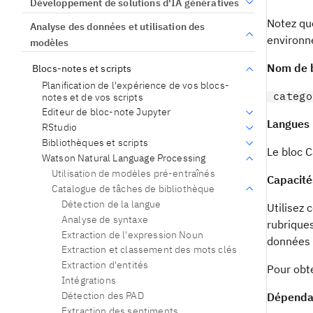
Développement de solutions d'IA génératives
Notez que
Analyse des données et utilisation des
environn
modèles
Nom de 
Blocs-notes et scripts
Planification de l'expérience de vos blocs-
catego
notes et de vos scripts
Editeur de bloc-note Jupyter
Langues 
RStudio
Bibliothèques et scripts
Le bloc C
Watson Natural Language Processing
Utilisation de modèles pré-entraînés
Capacité
Catalogue de tâches de bibliothèque
Détection de la langue
Utilisez
Analyse de syntaxe
rubrique
Extraction de l'expression Noun
données 
Extraction et classement des mots clés
Extraction d'entités
Pour obte
Intégrations
Détection des PAD
Dépendan
Extraction des sentiments