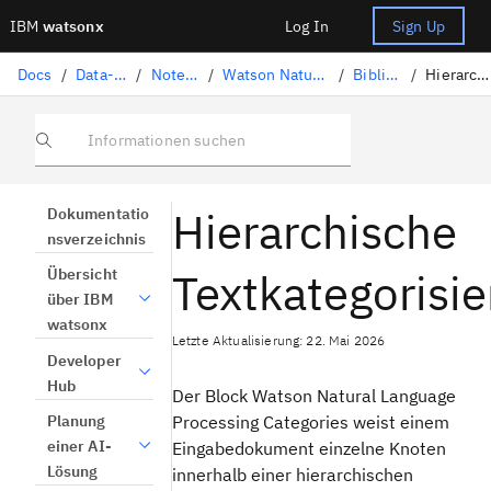
IBM
watsonx
Log In
Sign Up
Docs
/
Data-Science-Lösungen
/
Notebooks und Scripts
/
Watson Natural Language Processing (Verarbeitung natürlicher Sprache)
/
Bibliothekstaskkatalog
/
Hierarchische Kategorisierung
Informationen suchen
Hierarchische
Dokumentatio
nsverzeichnis
Textkategorisi
Übersicht
über IBM
watsonx
Letzte Aktualisierung: 22. Mai 2026
Developer
Hub
Der Block Watson Natural Language
Processing Categories weist einem
Planung
einer AI-
Eingabedokument einzelne Knoten
Lösung
innerhalb einer hierarchischen