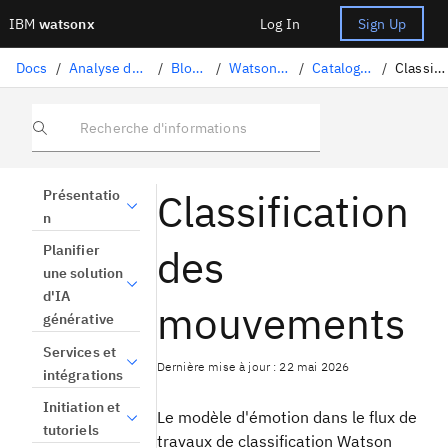
IBM
watsonx
Log In
Sign Up
Docs
/
Analyse des données et utilisation des modèles
/
Blocs-notes et scripts
/
Watson Natural Language Processing
/
Catalogue de tâches de bibliothèque
/
Classification des mouvements
Recherche d'informations
Classification
Présentatio
n
des
Planifier
une solution
d'IA
mouvements
générative
Services et
Dernière mise à jour : 22 mai 2026
intégrations
Initiation et
Le modèle d'émotion dans le flux de
tutoriels
travaux de classification Watson