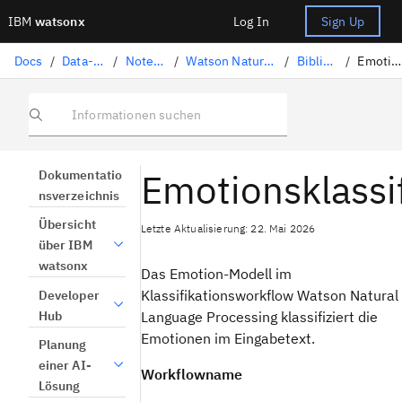
IBM
watsonx
Log In
Sign Up
Docs
/
Data-Science-Lösungen
/
Notebooks und Scripts
/
Watson Natural Language Processing (Verarbeitung natürlicher Sprache)
/
Bibliothekstaskkatalog
/
Emotionsklassifizierung
Informationen suchen
Emotionsklassi
Dokumentatio
nsverzeichnis
Übersicht
Letzte Aktualisierung: 22. Mai 2026
über IBM
watsonx
Das Emotion-Modell im
Klassifikationsworkflow Watson Natural
Developer
Hub
Language Processing klassifiziert die
Emotionen im Eingabetext.
Planung
einer AI-
Workflowname
Lösung