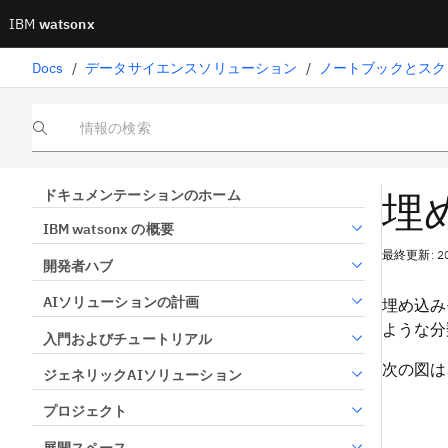
IBM
watsonx
Docs
/
データサイエンスソリューション
/
ノートブックとスク
情報の検索
埋
ドキュメンテーションのホーム
IBM watsonx の概要
最終更新: 2
開発者ハブ
AIソリューションの計画
埋め込み
ような分
入門およびチュートリアル
次の図は
ジェネリックAIソリューション
プロジェクト
展開スペース