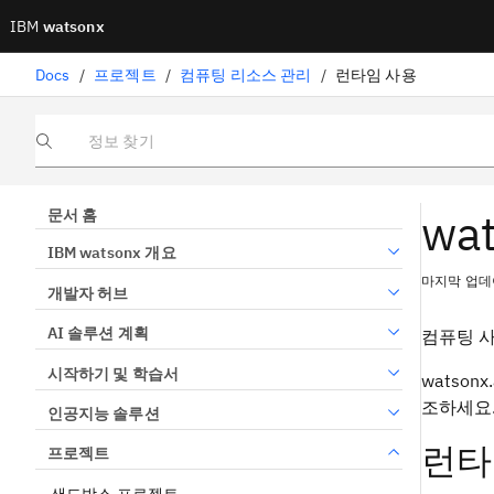
IBM
watsonx
Docs
/
프로젝트
/
컴퓨팅 리소스 관리
/
런타임 사용
정보 찾기
wa
문서 홈
IBM watsonx 개요
마지막 업데이
개발자 허브
AI 솔루션 계획
컴퓨팅 사
시작하기 및 학습서
watso
조하세요
인공지능 솔루션
런타
프로젝트