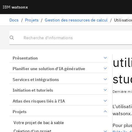
IBM
watsonx
Docs
/
Projets
/
Gestion des ressources de calcul
/
Utilisati
Recherche d'informations
uti
Présentation
Planifier une solution d'IA générative
stu
Services et intégrations
Initiation et tutoriels
Dernière mi
Atlas des risques liés à l'IA
L'utilis
Projets
watsonx.a
Votre projet de bac à sable
Pour plu
Création d'un projet