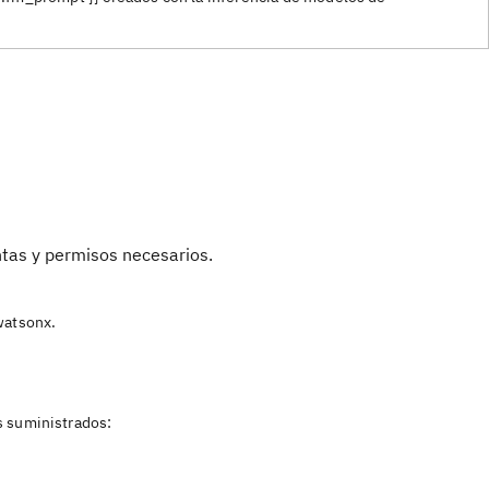
ntas y permisos necesarios.
watsonx.
s suministrados: