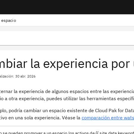
n espacio
biar la experiencia por
lización: 30 abr. 2026
ternar la experiencia de algunos espacios entre las experienc
o a otra experiencia, puedes utilizar las herramientas específ
plo, podría cambiar un espacio existente de Cloud Pak for Data
tivo en una sola experiencia. Véase la
comparación entre watso
 se pueden promover a un espacio los activos de {{ site.data.keywor