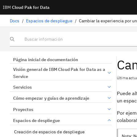
IBM
Cloud Pak for Data
Docs
/
Espacios de despliegue
/
Cambiar la experiencia por u
Buscar información
Cam
Página inicial de documentación
Visión general de IBM Cloud Pak for Data as a
Service
Última actua
Servicios
Puede al
Cómo empezar y guías de aprendizaje
un espaci
Proyectos
Por ejem
colabora
Espacios de despliegue
Creación de espacios de despliegue
Nota:
No