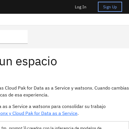
Log In
Sign Up
 un espacio
ias Cloud Pak for Data as a Service y watsonx. Cuando cambias
icas de esa experiencia.
 as a Service a watsonx para consolidar su trabajo
nx y Cloud Pak for Data as a Service
.
d.fm_prompt }} creados con la inferencia de modelos de