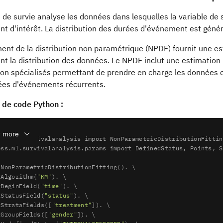
 de survie analyse les données dans lesquelles la variable de 
t d'intérêt. La distribution des durées d'événement est génér
ent de la distribution non paramétrique (NPDF) fournit une es
t la distribution des données. Le NPDF inclut une estimation 
ion spécialisés permettant de prendre en charge les données c
ées d'événements récurrents.
de code Python :
 more
pss.ml.survivalanalysis 
import
pss.ml.survivalanalysis.params 
import
 DefinedStatus, Points, S
 NonParametricDistributionFitting(). \

tAlgorithm(
"KM"
). \

tBeginField(
"time"
). \

tStatusField(
"status"
). \

tStrataFields([
"treatment"
]). \

tGroupFields([
"gender"
]). \
