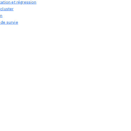
cation et régression
 cluster
on
 de survie