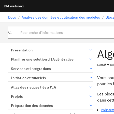
IBM
watsonx
Docs
/
Analyse des données et utilisation des modèles
/
Blocs
Recherche d'informations
Alg
Présentation
Planifier une solution d'IA générative
Dernière mi
Services et intégrations
Vous pou
Initiation et tutoriels
pour les 
Atlas des risques liés à l'IA
Les bloc
Projets
dans cett
Préparation des données
Prépara