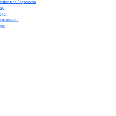
ikation und Regression
ing
age
ensanalyse
ung