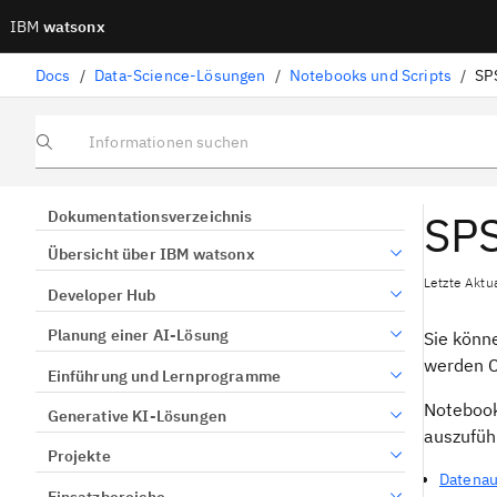
IBM
watsonx
Docs
/
Data-Science-Lösungen
/
Notebooks und Scripts
/
SP
Informationen suchen
SPS
Dokumentationsverzeichnis
Übersicht über IBM watsonx
Letzte Aktu
Developer Hub
Planung einer AI-Lösung
Sie könn
werden C
Einführung und Lernprogramme
Notebook
Generative KI-Lösungen
auszufüh
Projekte
Datenau
Einsatzbereiche