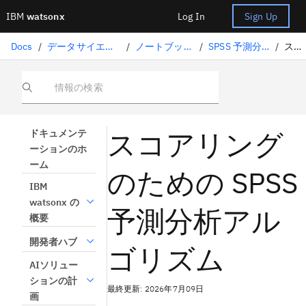
IBM
watsonx
Log In
Sign Up
Docs
/
データサイエンスソリューション
/
ノートブックとスクリプト
/
SPSS 予測分析アルゴリズム
/
スコア
情報の検索
スコアリング
ドキュメンテ
ーションのホ
ーム
のための SPSS
IBM
watsonx の
予測分析アル
概要
開発者ハブ
ゴリズム
AIソリュー
ションの計
最終更新: 2026年7月09日
画