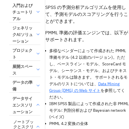
入門および
SPSS の予測分析アルゴリズムを使用し
チュートリ
て、予測モデルのスコアリングを行うこ
アル
とができます。
ジェネリッ
PMML 準拠の評価エンジンでは、以下が
クAIソリュ
サポートされます。
ーション
プロジェク
多様なベンダーによって作成された PMML
ト
準拠モデル (4.2 以前のバージョン)。ただ
し、ベースライン・モデル、ScoreCard モ
展開スペー
デル、シーケンス・モデル、およびテキス
ス
ト・モデルは除きます。 サポートされるモ
データの準
デルのリストについては、
Data Mining
備
Group (DMG) の Web サイト
を参照してく
ださい。
データサイ
IBM SPSS 製品によって作成された非 PMML
エンスソリ
モデル: 判別分析および Bayesian network
ューション
(ベイズ)
ノートブッ
PMML 4.2 変換の全体
クとスクリ