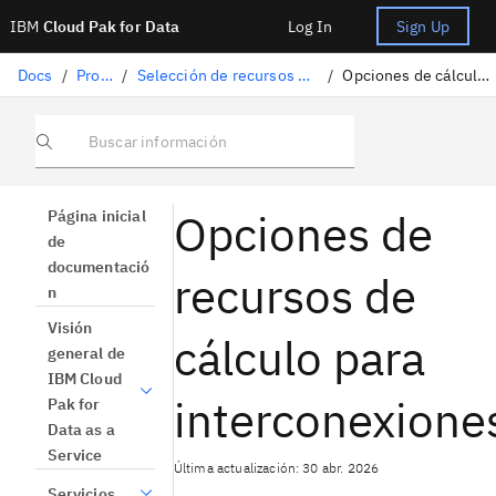
IBM
Cloud Pak for Data
Log In
Sign Up
Docs
/
Proyectos
/
Selección de recursos de cálculo para herramientas
/
Opciones de cálculo para interconexiones
Buscar información
Opciones de
Página inicial
de
documentació
recursos de
n
Visión
cálculo para
general de
IBM Cloud
interconexione
Pak for
Data as a
Service
Última actualización: 30 abr. 2026
Servicios