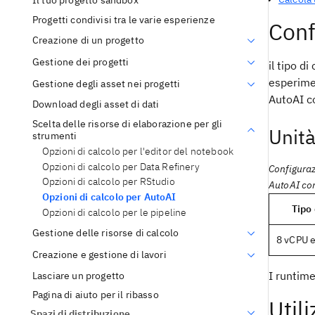
Il tuo progetto sandbox
Progetti condivisi tra le varie esperienze
Conf
Creazione di un progetto
Gestione dei progetti
il tipo d
esperime
Gestione degli asset nei progetti
AutoAI co
Download degli asset di dati
Scelta delle risorse di elaborazione per gli
Unità
strumenti
Opzioni di calcolo per l'editor del notebook
Opzioni di calcolo per Data Refinery
Configuraz
Opzioni di calcolo per RStudio
AutoAI con
Opzioni di calcolo per AutoAI
Tipo 
Opzioni di calcolo per le pipeline
Gestione delle risorse di calcolo
8 vCPU 
Creazione e gestione di lavori
I runtim
Lasciare un progetto
Pagina di aiuto per il ribasso
Util
Spazi di distribuzione