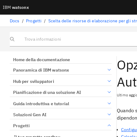
IBM
watsonx
Docs
/
Progetti
/
Trova informazioni
Opz
Home della documentazione
Panoramica di IBM watsonx
Aut
Hub per sviluppatori
Pianificazione di una soluzione AI
Ultimo agg
Guida introduttiva e tutorial
Quando si
Soluzioni Gen AI
dipendon
Progetti
Configu
Calcola 