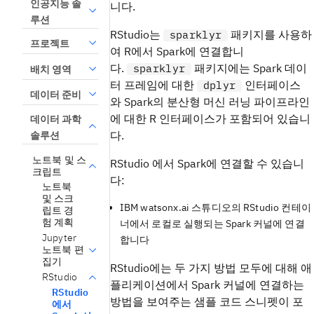
인공지능 솔
니다.
루션
RStudio는
패키지를 사용하
sparklyr
프로젝트
여 R에서 Spark에 연결합니
다.
패키지에는 Spark 데이
sparklyr
배치 영역
터 프레임에 대한
인터페이스
dplyr
데이터 준비
와 Spark의 분산형 머신 러닝 파이프라인
에 대한 R 인터페이스가 포함되어 있습니
데이터 과학
다.
솔루션
노트북 및 스
RStudio 에서 Spark에 연결할 수 있습니
크립트
다:
노트북
및 스크
IBM watsonx.ai 스튜디오의 RStudio 컨테이
립트 경
험 계획
너에서 로컬로 실행되는 Spark 커널에 연결
Jupyter
합니다
노트북 편
집기
RStudio에는 두 가지 방법 모두에 대해 애
RStudio
플리케이션에서 Spark 커널에 연결하는
RStudio
방법을 보여주는 샘플 코드 스니펫이 포
에서