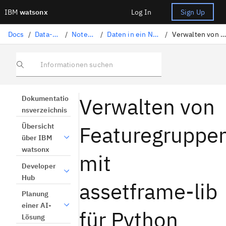
IBM
watsonx
Log In
Sign Up
Docs
/
Data-Science-Lösungen
/
Notebooks und Scripts
/
Daten in ein Notebook laden und darauf zugreifen
/
Verwalten von Featuregruppen mit assetframe-lib für Python (Beta)
Informationen suchen
Verwalten von
Dokumentatio
nsverzeichnis
Featuregruppe
Übersicht
über IBM
watsonx
mit
Developer
Hub
assetframe-lib
Planung
einer AI-
für Python
Lösung