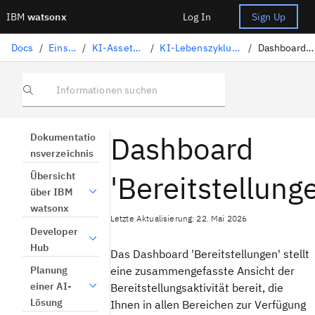
IBM
watsonx
Log In
Sign Up
Docs
/
Einsatz von KI
/
KI-Assets implementieren
/
KI-Lebenszyklus mit ModelOps verwalten
/
Dashboard 'Bereitstellungen'
Informationen suchen
Dashboard
Dokumentatio
nsverzeichnis
'Bereitstellung
Übersicht
über IBM
watsonx
Letzte Aktualisierung: 22. Mai 2026
Developer
Hub
Das Dashboard 'Bereitstellungen' stellt
eine zusammengefasste Ansicht der
Planung
einer AI-
Bereitstellungsaktivität bereit, die
Lösung
Ihnen in allen Bereichen zur Verfügung