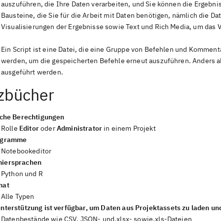
auszuführen, die Ihre Daten verarbeiten, und Sie können die Ergebni
Bausteine, die Sie für die Arbeit mit Daten benötigen, nämlich die D
Visualisierungen der Ergebnisse sowie Text und Rich Media, um das 
Ein Script ist eine Datei, die eine Gruppe von Befehlen und Komment
werden, um die gespeicherten Befehle erneut auszuführen. Anders al
ausgeführt werden.
zbücher
iche Berechtigungen
Rolle
Editor
oder
Administrator
in einem Projekt
ogramme
Notebookeditor
iersprachen
Python und R
mat
Alle Typen
nterstützung ist verfügbar, um Daten aus Projektassets zu laden und
Datenbestände wie CSV, JSON- und.xlsx- sowie.xls-Dateien