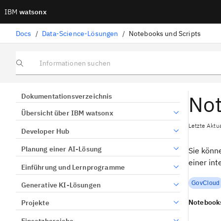
IBM
watsonx
Docs
/
Data-Science-Lösungen
/
Notebooks und Scripts
Informationen suchen
Not
Dokumentationsverzeichnis
Übersicht über IBM watsonx
Letzte Aktu
Developer Hub
Planung einer AI-Lösung
Sie könn
einer int
Einführung und Lernprogramme
GovCloud
Generative KI-Lösungen
Notebook
Projekte
Einsatzbereiche