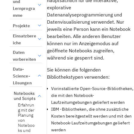
hauptsächlich für die interaktive,
und
explorative
Lernprogra
Datenanalyseprogrammierung und
mme
Datenvisualisierung verwendet. Nur
Projekte
jeweils eine Person kann ein Notebook
Einsatzbere
bearbeiten. Alle anderen Benutzer
iche
können nur im Anzeigemodus auf
geöffnete Notebooks zugreifen,
Daten
während sie gesperrt sind.
vorbereiten
Data-
Sie können die folgenden
Science-
Bibliothekstypen verwenden:
Lösungen
Vorinstallierte Open-Source-Bibliotheken,
Notebooks
die mit den Notebook-
und Scripts
Laufzeitumgebungen geliefert werden
Erfahrun
IBM -Bibliotheken, die ohne zusätzliche
g mit der
Planung
Kosten bereitgestellt werden und mit den
von
Notebook-Laufzeitumgebungen geliefert
Noteboo
werden
ks und