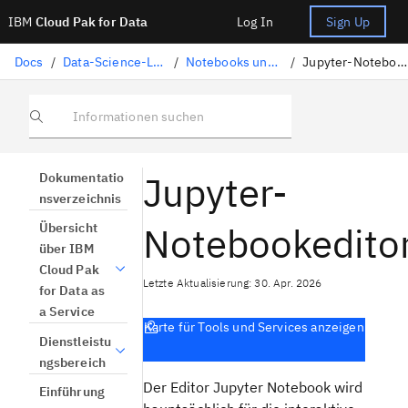
IBM
Cloud Pak for Data
Log In
Sign Up
Docs
/
Data-Science-Lösungen
/
Notebooks und Scripts
/
Jupyter-Notebookeditor
Informationen suchen
Jupyter-
Dokumentatio
nsverzeichnis
Notebookedito
Übersicht
über IBM
Cloud Pak
Letzte Aktualisierung: 30. Apr. 2026
for Data as
a Service
Karte für Tools und Services anzeigen
Dienstleistu
ngsbereich
Der Editor Jupyter Notebook wird
Einführung