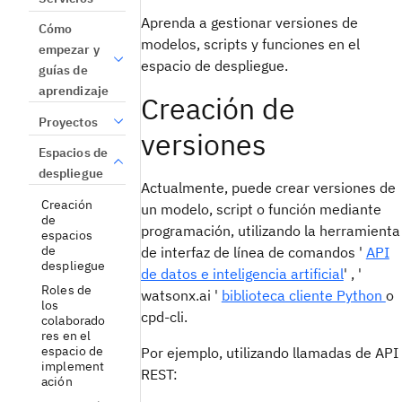
Aprenda a gestionar versiones de
Cómo
modelos, scripts y funciones en el
empezar y
espacio de despliegue.
guías de
aprendizaje
Creación de
Proyectos
versiones
Espacios de
despliegue
Actualmente, puede crear versiones de
Creación
un modelo, script o función mediante
de
programación, utilizando la herramienta
espacios
de
de interfaz de línea de comandos '
API
despliegue
de datos e inteligencia artificial
' , '
Roles de
watsonx.ai '
biblioteca cliente Python
o
los
cpd-cli.
colaborado
res en el
espacio de
Por ejemplo, utilizando llamadas de API
implement
REST:
ación