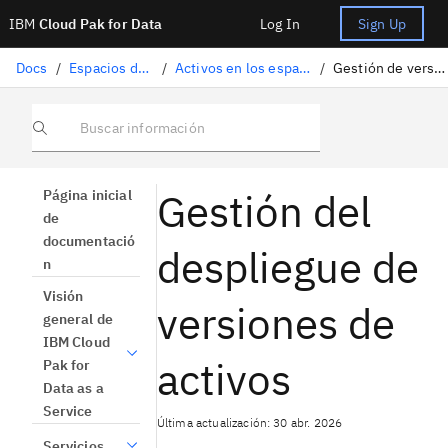
IBM
Cloud Pak for Data
Log In
Sign Up
Docs
/
Espacios de despliegue
/
Activos en los espacios de despliegue
/
Gestión de versiones de activos
Buscar información
Gestión del
Página inicial
de
documentació
despliegue de
n
Visión
versiones de
general de
IBM Cloud
activos
Pak for
Data as a
Service
Última actualización: 30 abr. 2026
Servicios