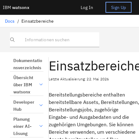
IBM
watsonx
Log In
Sign Up
Docs
/
Einsatzbereiche
Informationen suchen
Einsatzbereich
Dokumentatio
nsverzeichnis
Übersicht
Letzte Aktualisierung: 22. Mai 2026
über IBM
watsonx
Bereitstellungsbereiche enthalten
bereitstellbare Assets, Bereitstellungen,
Developer
Hub
Bereitstellungsjobs, zugehörige
Eingabe- und Ausgabedaten und die
Planung
zugehörigen Umgebungen. Sie können
einer AI-
Bereiche verwenden, um verschiedene
Lösung