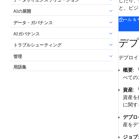
したり、
と、ビジ
AIの展開
ツール &
データ・ガバナンス
AIガバナンス
デプ
トラブルシューティング
管理
デプロイ
用語集
概要
:
べての
資産
:
資産を
に関す
デプロ
産をデ
ジョブ