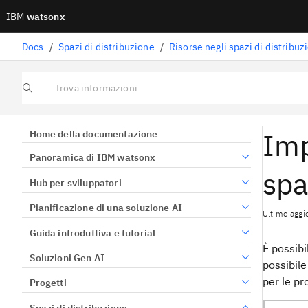
IBM
watsonx
Docs
/
Spazi di distribuzione
/
Risorse negli spazi di distribuz
Trova informazioni
Imp
Home della documentazione
Panoramica di IBM watsonx
spa
Hub per sviluppatori
Pianificazione di una soluzione AI
Ultimo agg
Guida introduttiva e tutorial
È possibi
Soluzioni Gen AI
possibile
per le pr
Progetti
Spazi di distribuzione