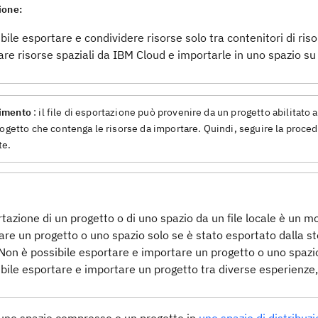
ione:
bile esportare e condividere risorse solo tra contenitori di ris
are risorse spaziali da IBM Cloud e importarle in uno spazio s
imento
: il file di esportazione può provenire da un progetto abilitato
progetto che contenga le risorse da importare. Quindi, seguire la proce
te.
tazione di un progetto o di uno spazio da un file locale è un m
are un progetto o uno spazio solo se è stato esportato dalla st
 Non è possibile esportare e importare un progetto o uno spazi
ibile esportare e importare un progetto tra diverse esperienze