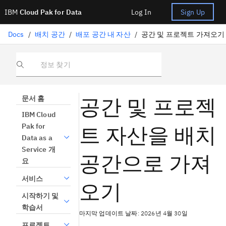
IBM
Cloud Pak for Data
Log In
Sign Up
Docs
/
배치 공간
/
배포 공간 내 자산
/
공간 및 프로젝트 가져오기
정보 찾기
공간 및 프로젝
문서 홈
IBM Cloud
트 자산을 배치
Pak for
Data as a
Service 개
공간으로 가져
요
서비스
오기
시작하기 및
학습서
마지막 업데이트 날짜: 2026년 4월 30일
프로젝트