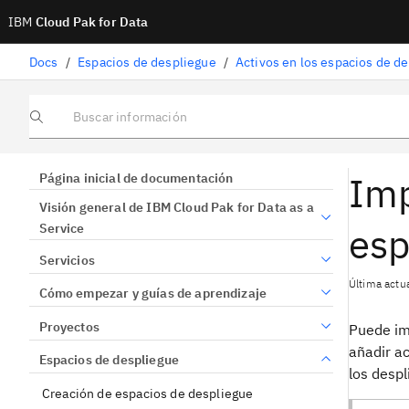
IBM
Cloud Pak for Data
Docs
/
Espacios de despliegue
/
Activos en los espacios de d
Buscar información
Imp
Página inicial de documentación
Visión general de IBM Cloud Pak for Data as a
esp
Service
Servicios
Última actua
Cómo empezar y guías de aprendizaje
Proyectos
Puede im
añadir ac
Espacios de despliegue
los despl
Creación de espacios de despliegue