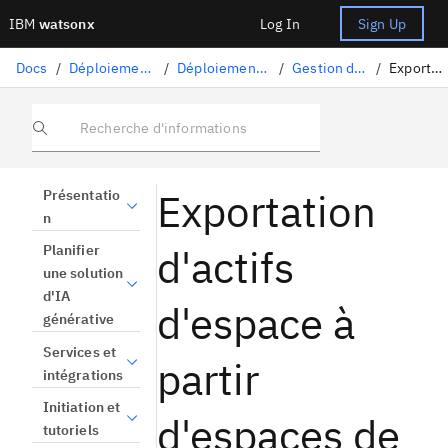
IBM
watsonx
Log In
Sign Up
Docs
/
Déploiement de modèles et d'autres actifs
/
Déploiement d'actifs d'intelligence artificielle
/
Gestion des espaces de déploiement
/
Exportation d'actifs d'espace
Recherche d'informations
Exportation
Présentatio
n
d'actifs
Planifier
une solution
d'IA
d'espace à
générative
Services et
partir
intégrations
Initiation et
d'espaces de
tutoriels