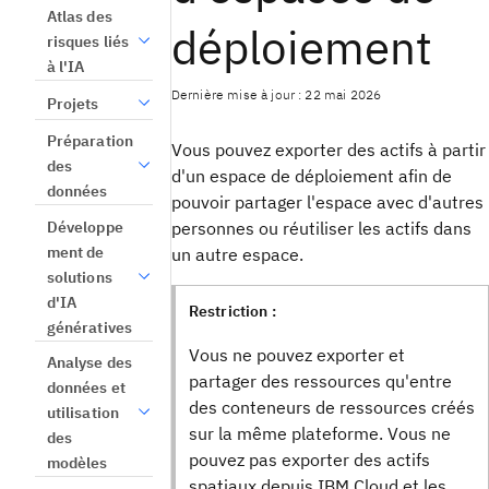
Atlas des
déploiement
risques liés
à l'IA
Dernière mise à jour : 22 mai 2026
Projets
Préparation
Vous pouvez exporter des actifs à partir
des
d'un espace de déploiement afin de
données
pouvoir partager l'espace avec d'autres
Développe
personnes ou réutiliser les actifs dans
ment de
un autre espace.
solutions
d'IA
Restriction :
génératives
Vous ne pouvez exporter et
Analyse des
partager des ressources qu'entre
données et
des conteneurs de ressources créés
utilisation
sur la même plateforme. Vous ne
des
pouvez pas exporter des actifs
modèles
spatiaux depuis IBM Cloud et les