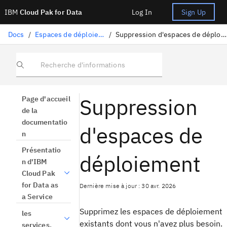
IBM
Cloud Pak for Data
Log In
Sign Up
Docs
/
Espaces de déploiement
/
Suppression d'espaces de déploiement
Recherche d'informations
Suppression
Page d'accueil
de la
documentatio
d'espaces de
n
Présentatio
déploiement
n d'IBM
Cloud Pak
for Data as
Dernière mise à jour : 30 avr. 2026
a Service
Supprimez les espaces de déploiement
les
existants dont vous n'avez plus besoin.
services.