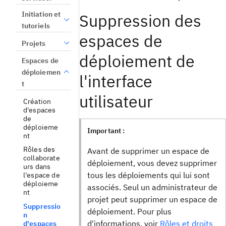
Initiation et
Suppression des
tutoriels
espaces de
Projets
déploiement de
Espaces de
déploiemen
l'interface
t
utilisateur
Création
d'espaces
de
déploieme
Important :
nt
Rôles des
Avant de supprimer un espace de
collaborate
déploiement, vous devez supprimer
urs dans
tous les déploiements qui lui sont
l'espace de
déploieme
associés. Seul un administrateur de
nt
projet peut supprimer un espace de
Suppressio
déploiement. Pour plus
n
d'informations, voir
Rôles et droits
d'espaces