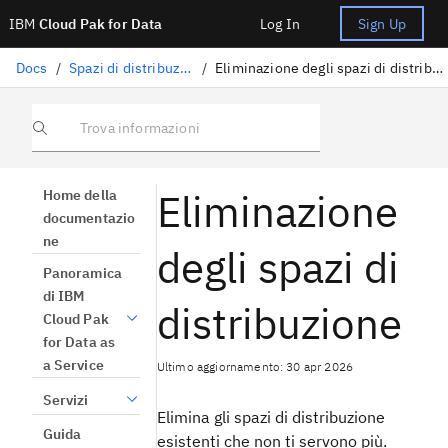
IBM
Cloud Pak for Data
Log In
Sign Up
Docs
/
Spazi di distribuzione
/
Eliminazione degli spazi di distribuzione
Trova informazioni
Eliminazione
Home della
documentazio
ne
degli spazi di
Panoramica
di IBM
distribuzione
Cloud Pak
for Data as
a Service
Ultimo aggiornamento: 30 apr 2026
Servizi
Elimina gli spazi di distribuzione
Guida
esistenti che non ti servono più.