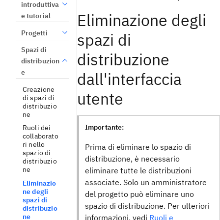
introduttiva
Eliminazione degli
e tutorial
Progetti
spazi di
Spazi di
distribuzione
distribuzion
e
dall'interfaccia
Creazione
utente
di spazi di
distribuzio
ne
Importante:
Ruoli dei
collaborato
ri nello
Prima di eliminare lo spazio di
spazio di
distribuzione, è necessario
distribuzio
ne
eliminare tutte le distribuzioni
associate. Solo un amministratore
Eliminazio
ne degli
del progetto può eliminare uno
spazi di
spazio di distribuzione. Per ulteriori
distribuzio
ne
informazioni, vedi
Ruoli e