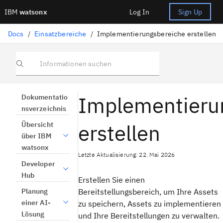
IBM
watsonx
Log In
Sign Up
Docs
/
Einsatzbereiche
/
Implementierungsbereiche erstellen
Informationen suchen
Implementieru
Dokumentatio
nsverzeichnis
erstellen
Übersicht
über IBM
watsonx
Letzte Aktualisierung: 22. Mai 2026
Developer
Hub
Erstellen Sie einen
Bereitstellungsbereich, um Ihre Assets
Planung
einer AI-
zu speichern, Assets zu implementieren
Lösung
und Ihre Bereitstellungen zu verwalten.