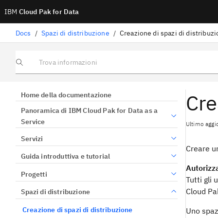
IBM
Cloud Pak for Data
Docs
/
Spazi di distribuzione
/
Creazione di spazi di distribuz
Trova informazioni
Cre
Home della documentazione
Panoramica di IBM Cloud Pak for Data as a
Service
Ultimo aggi
Servizi
Creare un
Guida introduttiva e tutorial
Autorizza
Progetti
Tutti gli
Cloud Pak
Spazi di distribuzione
Creazione di spazi di distribuzione
Uno spazi