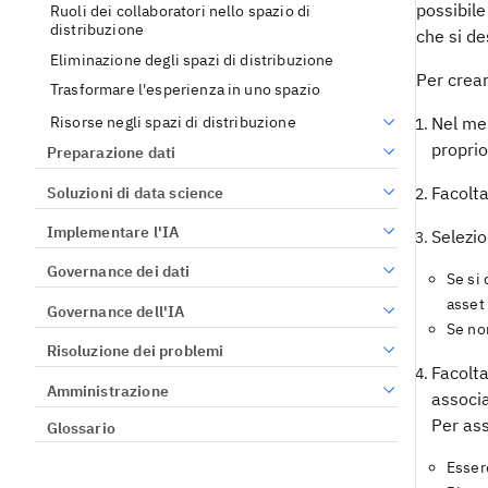
possibile
Ruoli dei collaboratori nello spazio di
distribuzione
che si de
Eliminazione degli spazi di distribuzione
Per crea
Trasformare l'esperienza in uno spazio
Risorse negli spazi di distribuzione
Nel me
proprio
Preparazione dati
Facolta
Soluzioni di data science
Implementare l'IA
Selezio
Governance dei dati
Se si
asset 
Governance dell'IA
Se no
Risoluzione dei problemi
Facolta
Amministrazione
associa
Per ass
Glossario
Esser