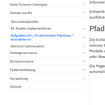
Informati
Data-Science-Lösungen
Entwerfe
Einsatz von KI
ausführe
Serviceendpunkte
Pfad
KI-Assets implementieren
Aufgaben mit „ Orchestration Pipelines “
koordinieren
Die Einf
müssen t
Decision Optimization
Modelle 
Datengovernance
oder Abw
KI-Governance
Die folge
Fehlerbehebung
automati
Verwaltung
Glossar