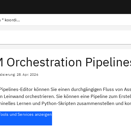
Aufgaben mit „ Orchestration Pipelines “ koordinieren
 Orchestration Pipeline
lisierung: 28. Apr. 2026
ipelines-Editor können Sie einen durchgängigen Fluss von Asset
n Leinwand orchestrieren. Sie können eine Pipeline zum Erstell
hinelles Lernen und Python-Skripten zusammenstellen und kon
 Tools und Services anzeigen