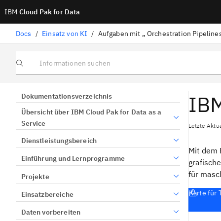
IBM
Cloud Pak for Data
Docs
/
Einsatz von KI
/
Informationen suchen
IBM
Dokumentationsverzeichnis
Übersicht über IBM Cloud Pak for Data as a
Service
Letzte Aktua
Dienstleistungsbereich
Mit dem P
Einführung und Lernprogramme
grafische
für masc
Projekte
Karte für
Einsatzbereiche
Daten vorbereiten