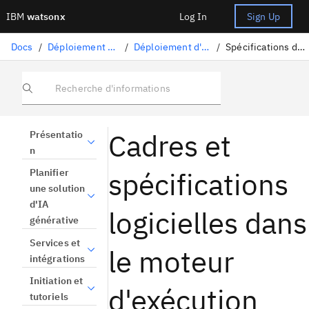
IBM
watsonx
Log In
Sign Up
Docs
/
Déploiement de modèles et d'autres actifs
/
Déploiement d'actifs d'intelligence artificielle
/
Spécifications des infrastructures et des logiciels
Recherche d'informations
Cadres et
Présentatio
n
spécifications
Planifier
une solution
d'IA
logicielles dans
générative
Services et
le moteur
intégrations
Initiation et
d'exécution
tutoriels