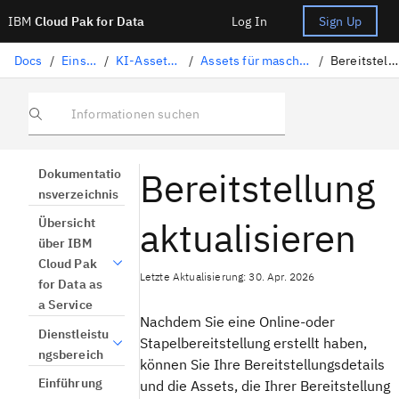
IBM
Cloud Pak for Data
Log In
Sign Up
Docs
/
Einsatz von KI
/
KI-Assets implementieren
/
Assets für maschinelles Lernen bereitstellen
/
Bereitstellung aktualisieren
Informationen suchen
Bereitstellung
Dokumentatio
nsverzeichnis
aktualisieren
Übersicht
über IBM
Cloud Pak
Letzte Aktualisierung: 30. Apr. 2026
for Data as
a Service
Nachdem Sie eine Online-oder
Dienstleistu
Stapelbereitstellung erstellt haben,
ngsbereich
können Sie Ihre Bereitstellungsdetails
Einführung
und die Assets, die Ihrer Bereitstellung