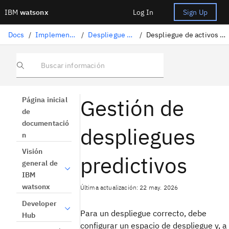
IBM
watsonx
Log In
Sign Up
Docs
/
Implementación de la IA
/
Despliegue de activos de IA
/
Despliegue de activos de aprendizaje automático
Buscar información
Gestión de
Página inicial
de
documentació
despliegues
n
Visión
predictivos
general de
IBM
watsonx
Última actualización: 22 may. 2026
Developer
Para un despliegue correcto, debe
Hub
configurar un espacio de despliegue y, a