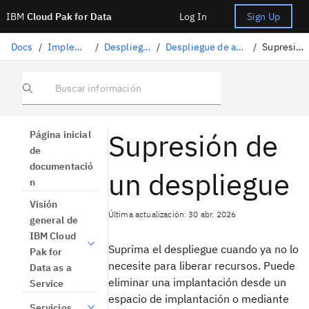
IBM
Cloud Pak for Data
Log In
Sign Up
Docs
/
Implementación de la IA
/
Despliegue de activos de IA
/
Despliegue de activos de aprendizaje automático
/
Supresión de un despliegue
Buscar información
Supresión de
Página inicial
de
documentació
un despliegue
n
Visión
Última actualización: 30 abr. 2026
general de
IBM Cloud
Suprima el despliegue cuando ya no lo
Pak for
necesite para liberar recursos. Puede
Data as a
eliminar una implantación desde un
Service
espacio de implantación o mediante
Servicios