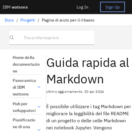
IBM
watsonx
Log In
Sign Up
Docs
/
Progetti
/
Pagina di aiuto per il ribasso
Trova informazioni
Guida rapida al
Home della
documentazio
ne
Markdown
Panoramica
di IBM
Ultimo aggiornamento: 30 apr 2026
watsonx
Hub per
È possibile utilizzare i tag Markdown per
sviluppatori
migliorare la leggibilità del file README
Pianificazio
di un progetto o delle celle Markdown
ne di una
nei notebook Jupyter. Vengono