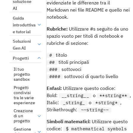
soluzione
evidenziate le differenze tra il
AI
Markdown nei file README e quello nei
notebook.
Guida
introduttiva
Rubriche:
Utilizzare #s seguito da uno
e tutorial
spazio vuoto per titoli di notebook e
Soluzioni
rubriche di sezione:
Gen AI
titolo
#
Progetti
titoli principali
##
sottovoci
###
Il tuo
progetto
sottovoci di quarto livello
####
sandbox
Progetti
Enfasi:
Utilizzare questo codice:
condivisi
Bold:
o
,
__string__
**string**
tra le varie
Italic:
o
,
_string_
*string*
esperienze
Strikethrough:
~~string~~
Creazione
di un
progetto
Simboli matematici:
Utilizzare questo
codice:
$ mathematical symbols
Gestione