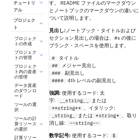
す。 README ファイルのマークダウン
チュートリ
とノートブックのマークダウンの違いに
アル
ついて説明します。
プロジェク
ト
見出し:
ノートブック・タイトルおよび
セクション見出しの場合は、#s の後に
プロジェク
トの作成
ブランク・スペースを使用します。
プロジェク
トの管理
タイトル
#
メジャー見出し
##
プロジェク
ト内の資産
副見出し
###
の管理
4th レベルの副見出し
####
データ資産
のダウンロ
強調:
使用するコード: 太
ード
字:
または
__string__
ツールの選
、イタリック:
**string**
択
または
、取り
_string_
*string*
ツールの計
消し線:
~~string~~
算リソース
の選択
数学記号:
使用するコード:
$
計算リソー