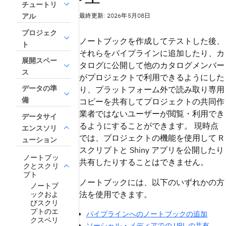
チュートリ
最終更新: 2026年5月08日
アル
プロジェク
ノートブックを作成してテストした後、
ト
それらをパイプラインに追加したり、カ
展開スペー
タログに公開して他のカタログメンバー
ス
がプロジェクトで利用できるようにした
データの準
り、プラットフォーム外で読み取り専用
備
コピーを共有してプロジェクトの共同作
業者ではないユーザーが閲覧・利用でき
データサイ
るようにすることができます。 現時点
エンスソリ
では、プロジェクトの機能を使用して R
ューション
スクリプトと Shiny アプリを公開したり
ノートブッ
共有したりすることはできません。
クとスクリ
プト
ノートブックには、以下のいずれかの方
ノートブ
法を使用できます。
ックおよ
びスクリ
プトのエ
パイプラインへのノートブックの追加
クスペリ
ソーシャル・メディアでの URL の共有