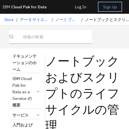
IBM
Cloud Pak for Data
Log In
Sign Up
Docs
/
データサイエンスソリューション
/
ノートブックとスクリプト
/
ノートブックとスクリプトのライフサイクルの管理
情報の検索
ノートブック
ドキュメンテ
ーションのホ
ーム
およびスクリ
IBM Cloud
Pak for
プトのライフ
Data as a
Service の
サイクルの管
概要
サービス
理
入門および