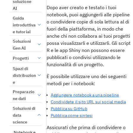
soluzione
Dopo aver creato e testato i tuoi
AI
notebook, puoi aggiungerli alle pipeline
Guida
o condividere copie di sola lettura al di
introduttiva
fuori della piattaforma, in modo che
e tutorial
anche chi non collabora ai tuoi progetti
Soluzioni
possa visualizzarli e utilizzarli. Gli script
Gen AI
R e le app Shiny non possono essere
pubblicati o condivisi utilizzando le
Progetti
funzionalità di un progetto.
Spazi di
distribuzion
È possibile utilizzare uno dei seguenti
e
metodi per i notebook:
Preparazio
Aggiungere notebook a una pipeline
ne dati
Condividete il sito URL sui social media
Soluzioni di
Pubblica su GitHub
data
Pubblica come sintesi
science
Assicurati che prima di condividere o
Notebook e