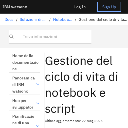
IBM
watsonx
Log In
Sign Up
Docs
/
Soluzioni di data science
/
Notebook e script
/
Gestione del ciclo di vita di notebook e script
Trova informazioni
Gestione del
Home della
documentazio
ne
ciclo di vita di
Panoramica
di IBM
notebook e
watsonx
Hub per
script
sviluppatori
Pianificazio
Ultimo aggiornamento: 22 mag 2026
ne di una