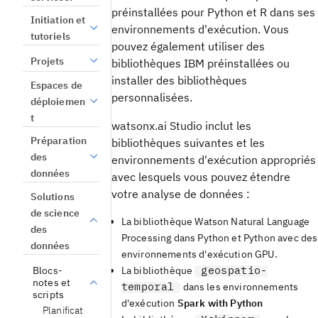
préinstallées pour Python et R dans ses
Initiation et
environnements d'exécution. Vous
tutoriels
pouvez également utiliser des
Projets
bibliothèques IBM préinstallées ou
installer des bibliothèques
Espaces de
personnalisées.
déploiemen
t
watsonx.ai Studio inclut les
Préparation
bibliothèques suivantes et les
des
environnements d'exécution appropriés
données
avec lesquels vous pouvez étendre
votre analyse de données :
Solutions
de science
La bibliothèque Watson Natural Language
des
Processing dans Python et Python avec des
données
environnements d'exécution GPU.
geospatio-
Blocs-
La bibliothèque
notes et
temporal
dans les environnements
scripts
d'exécution
Spark with Python
Planificat