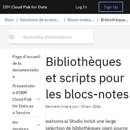
IBM
Cloud Pak for Data
Log In
Sign Up
Docs
/
Solutions de science des données
/
Blocs-notes et scripts
/
Bibliothèques et scripts
Recherche d'informations
Bibliothèques
Page d'accueil
de la
documentatio
et scripts pour
n
Présentatio
les blocs-notes
n d'IBM
Cloud Pak
for Data as
Dernière mise à jour : 30 avr. 2026
a Service
watsonx.ai Studio inclut une large
les
sélection de bibliothèques open source
services.