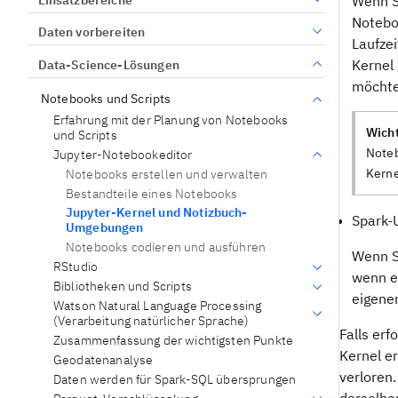
Wenn S
Notebo
Daten vorbereiten
Laufzei
Kernel
Data-Science-Lösungen
möchte
Notebooks und Scripts
Erfahrung mit der Planung von Notebooks
Wicht
und Scripts
Noteb
Jupyter-Notebookeditor
Kerne
Notebooks erstellen und verwalten
Bestandteile eines Notebooks
Jupyter-Kernel und Notizbuch-
Spark
Umgebungen
Notebooks codieren und ausführen
Wenn S
RStudio
wenn e
Bibliotheken und Scripts
eigene
Watson Natural Language Processing
(Verarbeitung natürlicher Sprache)
Falls erf
Zusammenfassung der wichtigsten Punkte
Kernel e
Geodatenanalyse
verloren
Daten werden für Spark-SQL übersprungen