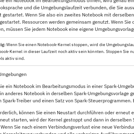
ie ein Notebook im Bearbeitungsmodus öffnen, wird genau eine 
oksprache und die Umgebungslaufzeit verbunden, die Sie ausw
t gestartet. Wenn Sie also ein zweites Notebook mit derselben
 gestartet. Ressourcen werden gemeinsam genutzt. Wenn Sie 
n, müssen Sie jedem Notebook eine eigene Umgebungsvorlag
ig:
Wenn Sie einen Notebook-Kernel stoppen, wird die Umgebungslaufze
ook-Kernel in dieser Laufzeit noch aktiv sein könnten. Stoppen Sie n
ls aktiv sind.
-Umgebungen
ie ein Notebook im Bearbeitungsmodus in einer Spark-Umgebung
in anderes Notebook in derselben Spark-Umgebungsvorlage geö
n Spark-Treiber und einen Satz von Spark-Steuerprogrammen.
orderlich, können Sie einen Neustart durchführen oder erneut 
rneut starten, wird der Kernel gestoppt und dann in derselben
. Wenn Sie nach einem Verbindungsverlust eine neue Verbindun