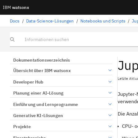
IBM
watsonx
Docs
/
Data-Science-Lösungen
/
Notebooks und Scripts
/
Ju
Informationen suchen
Jup
Dokumentationsverzeichnis
Übersicht über IBM watsonx
Letzte Aktu
Developer Hub
Planung einer AI-Lösung
Jupyter-
verwende
Einführung und Lernprogramme
Die Anza
Generative KI-Lösungen
CPU- 
Projekte
Einsatzbereiche