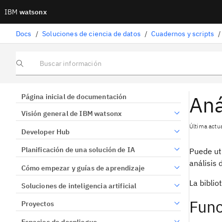
IBM
watsonx
Docs
/
Soluciones de ciencia de datos
/
Cuadernos y scripts
/
Buscar información
Aná
Página inicial de documentación
Visión general de IBM watsonx
Última actu
Developer Hub
Planificación de una solución de IA
Puede uti
análisis 
Cómo empezar y guías de aprendizaje
La bibli
Soluciones de inteligencia artificial
Func
Proyectos
Espacios de despliegue