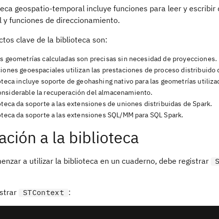
teca geospatio-temporal incluye funciones para leer y escribir
l y funciones de direccionamiento.
tos clave de la biblioteca son:
as geometrías calculadas son precisas sin necesidad de proyecciones.
ciones geoespaciales utilizan las prestaciones de proceso distribuido
oteca incluye soporte de geohashing nativo para las geometrías utiliz
nsiderable la recuperación del almacenamiento.
oteca da soporte a las extensiones de uniones distribuidas de Spark.
ioteca da soporte a las extensiones SQL/MM para SQL Spark.
iación a la biblioteca
nzar a utilizar la biblioteca en un cuaderno, debe registrar
istrar
:
STContext