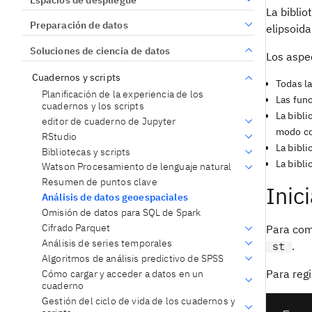
La biblio
Preparación de datos
elipsoida
Soluciones de ciencia de datos
Los aspec
Cuadernos y scripts
Todas l
Planificación de la experiencia de los
Las fun
cuadernos y los scripts
La bibli
editor de cuaderno de Jupyter
modo co
RStudio
La bibli
Bibliotecas y scripts
La bibl
Watson Procesamiento de lenguaje natural
Resumen de puntos clave
Inic
Análisis de datos geoespaciales
Omisión de datos para SQL de Spark
Cifrado Parquet
Para come
Análisis de series temporales
.
st
Algoritmos de análisis predictivo de SPSS
Para reg
Cómo cargar y acceder a datos en un
cuaderno
Gestión del ciclo de vida de los cuadernos y