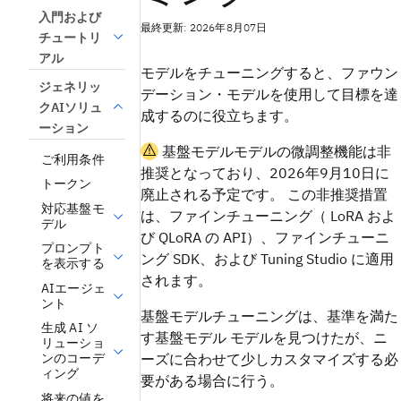
入門および
最終更新: 2026年8月07日
チュートリ
アル
モデルをチューニングすると、ファウン
ジェネリッ
デーション・モデルを使用して目標を達
クAIソリュ
成するのに役立ちます。
ーション
基盤モデルモデルの微調整機能は非
ご利用条件
推奨となっており、2026年9月10日に
トークン
廃止される予定です。 この非推奨措置
対応基盤モ
は、ファインチューニング（ LoRA およ
デル
び QLoRA の API）、ファインチューニ
プロンプト
ング SDK、および Tuning Studio に適用
を表示する
されます。
AIエージェ
ント
基盤モデルチューニングは、基準を満た
生成 AI ソ
す基盤モデル モデルを見つけたが、ニ
リューショ
ーズに合わせて少しカスタマイズする必
ンのコーデ
ィング
要がある場合に行う。
将来の値を