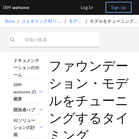
IBM
watsonx
Log In
Sign Up
Docs
/
ジェネリックAIソリューション
/
モデル調整
/
モデルをチューニングするタイミング
情報の検索
ファウンデー
ドキュメンテ
ーションのホ
ーム
ション・モデ
IBM
watsonx の
ルをチューニ
概要
開発者ハブ
ングするタイ
AIソリュー
ションの計
ミング
画