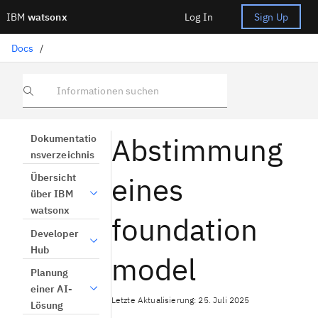
IBM
watsonx
Log In
Sign Up
Docs
/
Informationen suchen
Abstimmung
Dokumentatio
nsverzeichnis
eines
Übersicht
über IBM
watsonx
foundation
Developer
Hub
model
Planung
einer AI-
Letzte Aktualisierung: 25. Juli 2025
Lösung