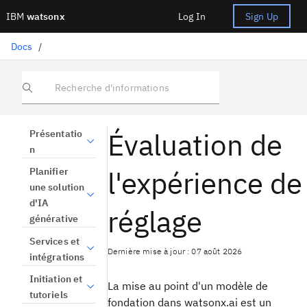
IBM
watsonx
Log In
Sign Up
Docs
/
Recherche d'informations
Évaluation de
Présentatio
n
l'expérience de
Planifier
une solution
d'IA
réglage
générative
Services et
Dernière mise à jour : 07 août 2026
intégrations
Initiation et
La mise au point d'un modèle de
tutoriels
fondation dans watsonx.ai est un