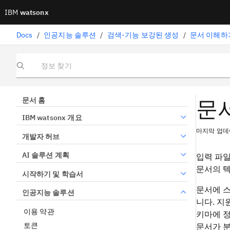
IBM
watsonx
Docs
/
인공지능 솔루션
/
검색-기능 보강된 생성
/
문서 이해하
정보 찾기
문
문서 홈
IBM watsonx 개요
마지막 업데이
개발자 허브
AI 솔루션 계획
입력 파일
문서의 텍
시작하기 및 학습서
문서에 스
인공지능 솔루션
니다. 지
이용 약관
키마에 정
토큰
문서가 