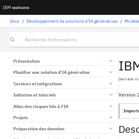
IBM
watsonx
Docs
/
Développement de solutions d'IA génératives
/
Modèle
Recherche d'informations
IBM
Présentation
Planifier une solution d'IA générative
Dernière mis
Services et intégrations
Version 
Initiation et tutoriels
Atlas des risques liés à l'IA
Importa
Projets
Desc
Préparation des données