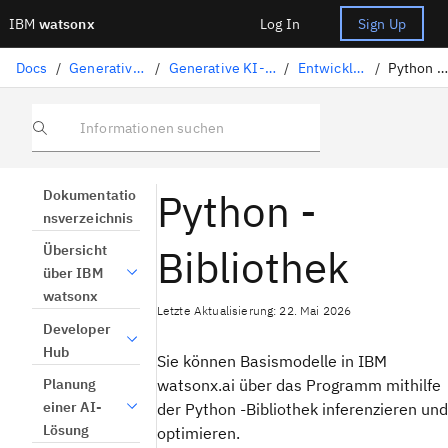
IBM
watsonx
Log In
Sign Up
Docs
/
Generative KI-Lösungen
/
Generative KI-Lösungen codieren
/
Entwicklerressourcen
/
Python -Bibliothek
Informationen suchen
Python -
Dokumentatio
nsverzeichnis
Bibliothek
Übersicht
über IBM
watsonx
Letzte Aktualisierung: 22. Mai 2026
Developer
Hub
Sie können Basismodelle in IBM
watsonx.ai über das Programm mithilfe
Planung
einer AI-
der Python -Bibliothek inferenzieren und
Lösung
optimieren.