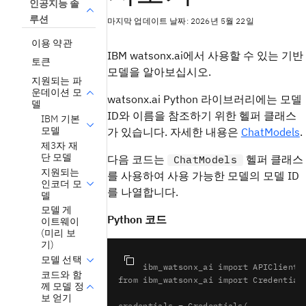
인공지능 솔
루션
마지막 업데이트 날짜: 2026년 5월 22일
이용 약관
IBM watsonx.ai에서 사용할 수 있는 기반
토큰
모델을 알아보십시오.
지원되는 파
운데이션 모
watsonx.ai Python 라이브러리에는 모델
델
ID와 이름을 참조하기 위한 헬퍼 클래스
IBM 기본
모델
가 있습니다. 자세한 내용은
ChatModels
.
제3자 재
단 모델
다음 코드는
헬퍼 클래스
ChatModels
지원되는
를 사용하여 사용 가능한 모델의 모델 ID
인코더 모
를 나열합니다.
델
모델 게
Python 코드
이트웨이
(미리 보
기)
모델 선택
from
 ibm_watsonx_ai 
import
코드와 함
from
 ibm_watsonx_ai 
import
 Credentials
께 모델 정
보 얻기
credentials = Credentials(
