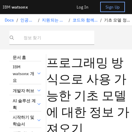
IBM
watsonx
Log In
Sign Up
Docs
/
인공지능 솔루션
/
지원되는 파운데이션 모델
/
코드와 함께 모델 정보 얻기
/
기초 모델 정보 얻기 ( Python )
정보 찾기
프로그래밍 방
문서 홈
IBM
식으로 사용 가
watsonx 개
요
능한 기초 모델
개발자 허브
AI 솔루션 계
에 대한 정보 가
획
시작하기 및
져오기
학습서